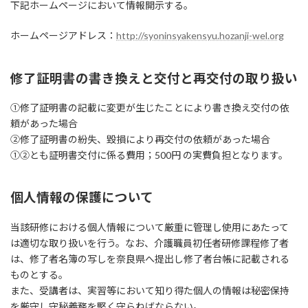
下記ホームページにおいて情報開示する。
ホームページアドレス：
http://syoninsyakensyu.hozanji-wel.org
修了証明書の書き換えと交付と再交付の取り扱い
①修了証明書の記載に変更が生じたことにより書き換え交付の依
頼があった場合
②修了証明書の紛失、毀損により再交付の依頼があった場合
①②とも証明書交付に係る費用；500円 の実費負担となります。
個人情報の保護について
当該研修における個人情報について厳重に管理し使用にあたって
は適切な取り扱いを行う。なお、介護職員初任者研修課程修了者
は、修了者名簿の写しを奈良県へ提出し修了者台帳に記載される
ものとする。
また、受講者は、実習等において知り得た個人の情報は秘密保持
を厳守し守秘義務を堅く守らねばならない。