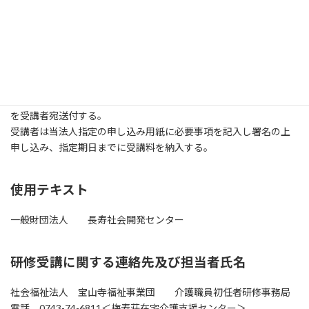
１０名 先着順
受講手続
当法人指定の申し込み用紙とともに受講料の支払いのための書類
を受講者宛送付する。
受講者は当法人指定の申し込み用紙に必要事項を記入し署名の上
申し込み、指定期日までに受講料を納入する。
使用テキスト
一般財団法人 長寿社会開発センター
研修受講に関する連絡先及び担当者氏名
社会福祉法人 宝山寺福祉事業団 介護職員初任者研修事務局
電話 0743-74-6811＜梅寿荘在宅介護支援センター＞